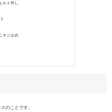
ェルト外し
け
にネジ止め
ースのことです。