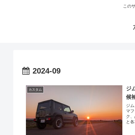
このサ
2024-09
ジ
カスタム
候
ジム
マフ
ク、
と各
り次