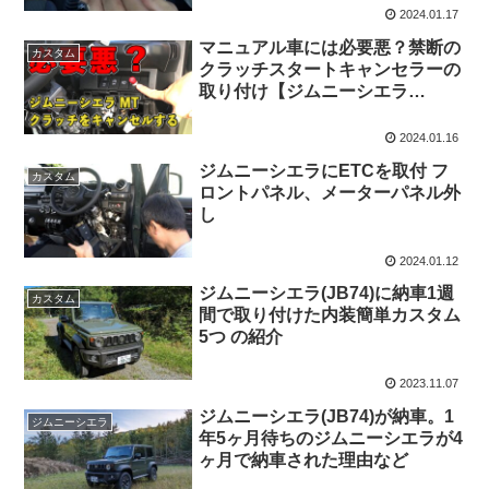
2024.01.17
マニュアル車には必要悪？禁断の
カスタム
クラッチスタートキャンセラーの
取り付け【ジムニーシエラ
JB74】
2024.01.16
ジムニーシエラにETCを取付 フ
カスタム
ロントパネル、メーターパネル外
し
2024.01.12
ジムニーシエラ(JB74)に納車1週
カスタム
間で取り付けた内装簡単カスタム
5つ の紹介
2023.11.07
ジムニーシエラ(JB74)が納車。1
ジムニーシエラ
年5ヶ月待ちのジムニーシエラが4
ヶ月で納車された理由など